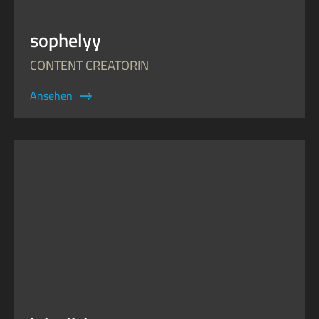
sophelyy
CONTENT CREATORIN
Ansehen