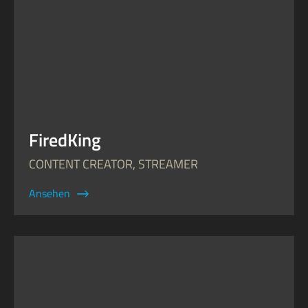
FiredKing
CONTENT CREATOR, STREAMER
Ansehen