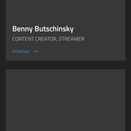
Benny Butschinsky
CONTENT CREATOR, STREAMER
Ansehen