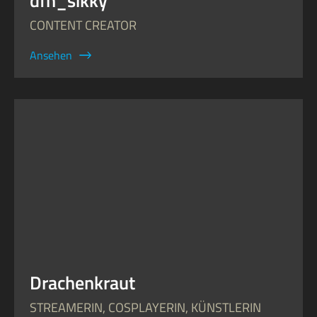
CONTENT CREATOR
Ansehen
Drachenkraut
STREAMERIN, COSPLAYERIN, KÜNSTLERIN