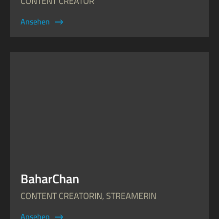
CONTENT CREATOR
Ansehen
BaharChan
CONTENT CREATORIN, STREAMERIN
Ansehen