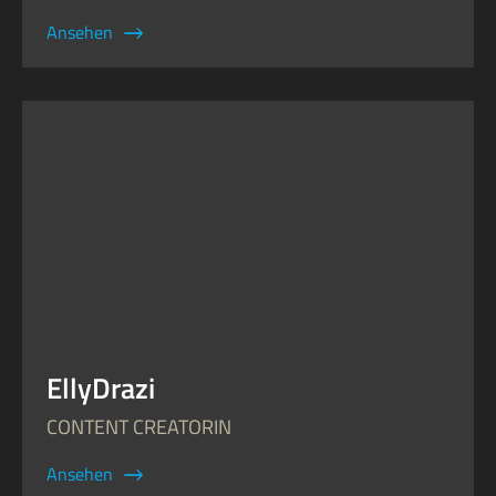
Ansehen
EllyDrazi
CONTENT CREATORIN
Ansehen