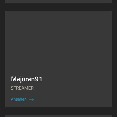
Majoran91
STREAMER
Ansehen