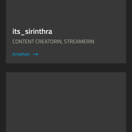
its_sirinthra
CONTENT CREATORIN, STREAMERIN
Ansehen