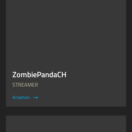
ZombiePandaCH
STREAMER
Ansehen