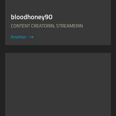
bloodhoney90
CONTENT CREATORIN, STREAMERIN
Ansehen