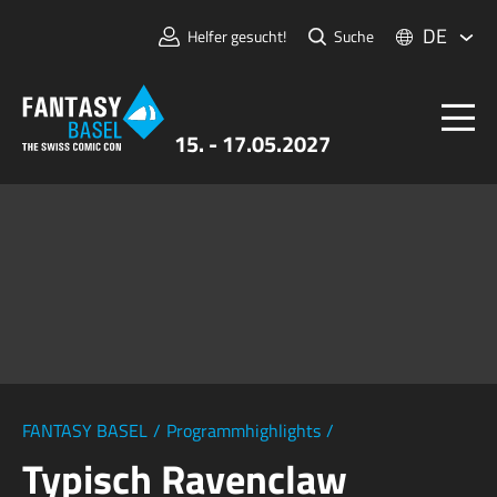
DE
Helfer gesucht!
Suche
15. - 17.05.2027
Tickets
FANTASY BASEL
Informationen
Für Aussteller:innen
Presse & Medien
FANTASY BASEL
/
Programmhighlights
/
Typisch Ravenclaw