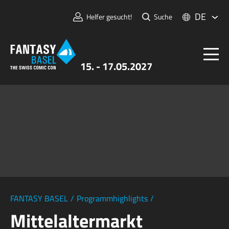
DE
Helfer gesucht!
Suche
15. - 17.05.2027
Tickets
FANTASY BASEL
Informationen
Für Aussteller:innen
Presse & Medien
FANTASY BASEL
/
Programmhighlights
/
Mittelaltermarkt