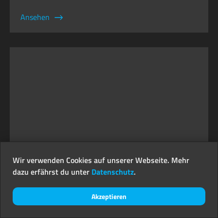
Ansehen
Wir verwenden Cookies auf unserer Webseite. Mehr
Fantastic make-up
dazu erfährst du unter
Datenschutz
.
demonstration
Akzeptieren
MIT THOUSAND FACES STUDIO