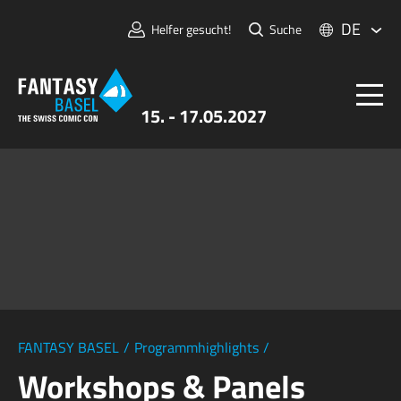
DE
Helfer gesucht!
Suche
15. - 17.05.2027
Tickets
FANTASY BASEL
Informationen
Für Aussteller:innen
Presse & Medien
FANTASY BASEL
/
Programmhighlights
/
Workshops & Panels