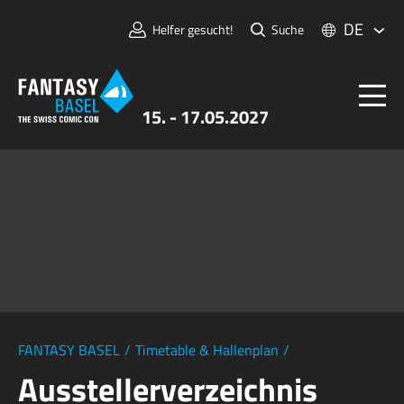
DE
Helfer gesucht!
Suche
15. - 17.05.2027
Tickets
FANTASY BASEL
Informationen
Für Aussteller:innen
Presse & Medien
FANTASY BASEL
/
Timetable & Hallenplan
/
Ausstellerverzeichnis