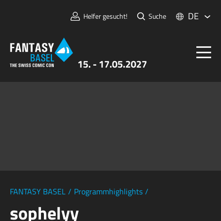
DE
Helfer gesucht!
Suche
15. - 17.05.2027
Tickets
FANTASY BASEL
Informationen
Für Aussteller:innen
Presse & Medien
FANTASY BASEL
/
Programmhighlights
/
sophelyy