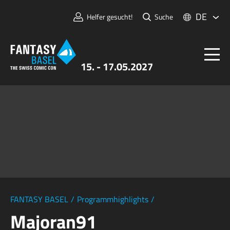
DE
Helfer gesucht!
Suche
15. - 17.05.2027
Tickets
FANTASY BASEL
Informationen
Für Aussteller:innen
Presse & Medien
FANTASY BASEL
/
Programmhighlights
/
Majoran91