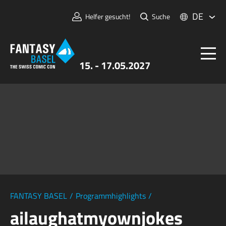
DE
Helfer gesucht!
Suche
15. - 17.05.2027
Tickets
FANTASY BASEL
Informationen
Für Aussteller:innen
Presse & Medien
FANTASY BASEL
/
Programmhighlights
/
ailaughatmyownjokes