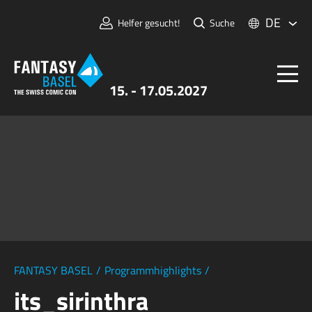
DE
Helfer gesucht!
Suche
15. - 17.05.2027
Tickets
FANTASY BASEL
Informationen
Für Aussteller:innen
Presse & Medien
FANTASY BASEL
/
Programmhighlights
/
its_sirinthra