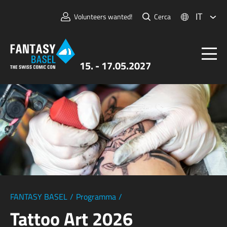
IT
Volunteers wanted!
Cerca
15. - 17.05.2027
Biglietti
FANTASY BASEL
Informazioni
Per Espositori
Stampa e Media
FANTASY BASEL
/
Programma
/
Tattoo Art 2026