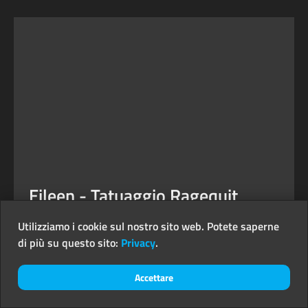
Eileen - Tatuaggio Ragequit
ARTISTA DEL TATUAGGIO
Utilizziamo i cookie sul nostro sito web. Potete saperne
di più su questo sito:
Privacy
.
Vedi
Accettare