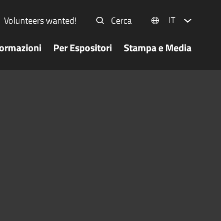
IT
Volunteers wanted!
Cerca
formazioni
Per Espositori
Stampa e Media