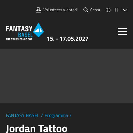
IT
Volunteers wanted!
Cerca
15. - 17.05.2027
Biglietti
FANTASY BASEL
Informazioni
Per Espositori
Stampa e Media
FANTASY BASEL
/
Programma
/
Jordan Tattoo