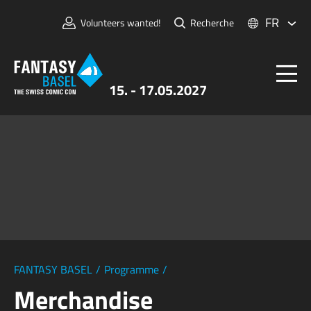
FR
Volunteers wanted!
Recherche
15. - 17.05.2027
Billets
FANTASY BASEL
Informations
Pour Exposants
Presse et Médias
FANTASY BASEL
/
Programme
/
Merchandise