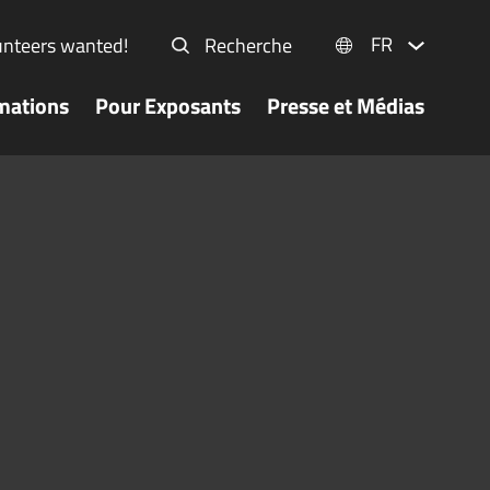
FR
unteers wanted!
Recherche
mations
Pour Exposants
Presse et Médias