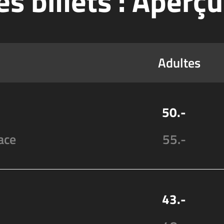
es billets : Aperçu
Adultes
50.-
ace
55.-
43.-