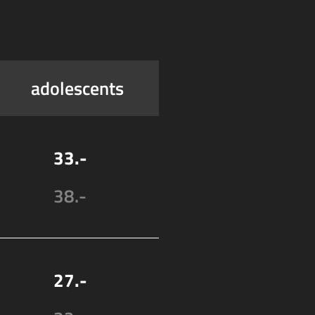
adolescents
33.-
38.-
27.-