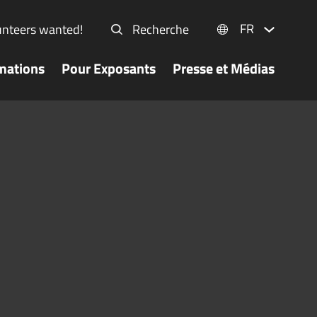
FR
unteers wanted!
Recherche
mations
Pour Exposants
Presse et Médias