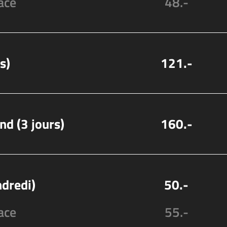
ace
48.-
s)
121.-
nd (3 jours)
160.-
ndredi)
50.-
ace
55.-