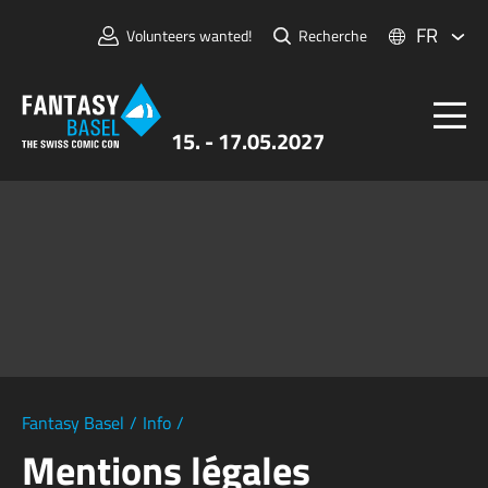
FR
Volunteers wanted!
Recherche
15. - 17.05.2027
Billets
FANTASY BASEL
Informations
Pour Exposants
Presse et Médias
Fantasy Basel
/
Info
/
Mentions légales