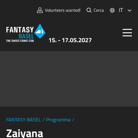
IT
Volunteers wanted!
Cerca
15. - 17.05.2027
Biglietti
FANTASY BASEL
Informazioni
Per Espositori
Stampa e Media
FANTASY BASEL
/
Programma
/
Zaiyana