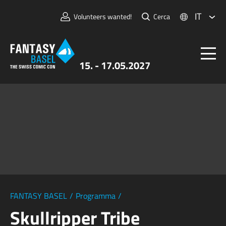
IT
Volunteers wanted!
Cerca
15. - 17.05.2027
Biglietti
FANTASY BASEL
Informazioni
Per Espositori
Stampa e Media
FANTASY BASEL
/
Programma
/
Skullripper Tribe