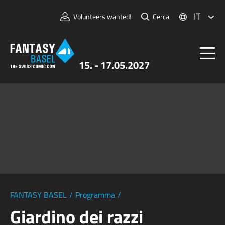
IT
Volunteers wanted!
Cerca
15. - 17.05.2027
Biglietti
FANTASY BASEL
Informazioni
Per Espositori
Stampa e Media
FANTASY BASEL
/
Programma
/
Giardino dei razzi