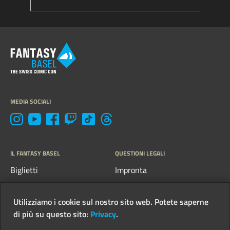
MEDIA SOCIALI
IL FANTASY BASEL
QUESTIONI LEGALI
Biglietti
Impronta
FAQs
CGC e linee guida
Kontakt
Protezione dei dati
Utilizziamo i cookie sul nostro sito web. Potete saperne
di più su questo sito:
Privacy
.
Newsletter