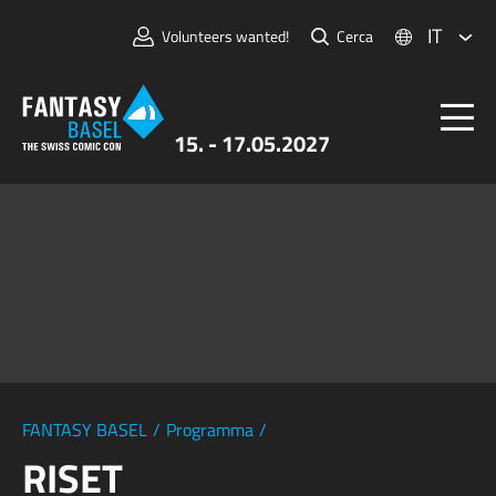
IT
Volunteers wanted!
Cerca
15. - 17.05.2027
Biglietti
FANTASY BASEL
Informazioni
Per Espositori
Stampa e Media
FANTASY BASEL
/
Programma
/
RISET