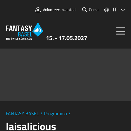
IT
Volunteers wanted!
Cerca
15. - 17.05.2027
Biglietti
FANTASY BASEL
Informazioni
Per Espositori
Stampa e Media
FANTASY BASEL
/
Programma
/
laisalicious