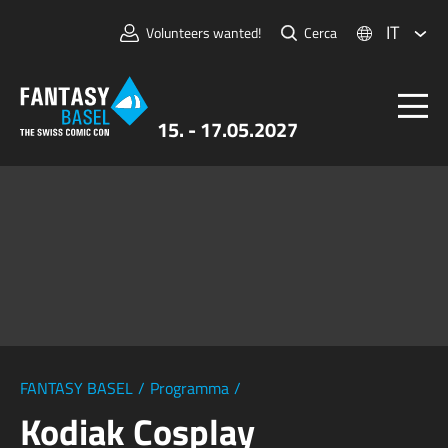
IT
Volunteers wanted!
Cerca
15. - 17.05.2027
Biglietti
FANTASY BASEL
Informazioni
Per Espositori
Stampa e Media
FANTASY BASEL
/
Programma
/
Kodiak Cosplay