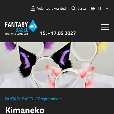
IT
Volunteers wanted!
Cerca
15. - 17.05.2027
Biglietti
FANTASY BASEL
Informazioni
Per Espositori
Stampa e Media
FANTASY BASEL
/
Programma
/
Kimaneko