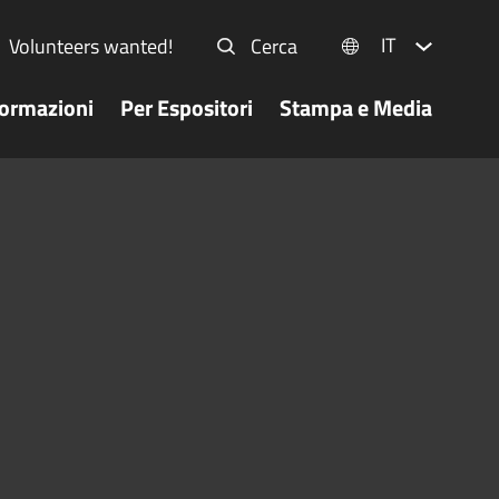
IT
Volunteers wanted!
Cerca
formazioni
Per Espositori
Stampa e Media