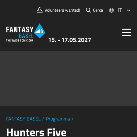
IT
Volunteers wanted!
Cerca
15. - 17.05.2027
Biglietti
FANTASY BASEL
Informazioni
Per Espositori
Stampa e Media
FANTASY BASEL
/
Programma
/
Hunters Five