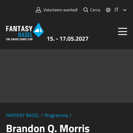
IT
Volunteers wanted!
Cerca
15. - 17.05.2027
Biglietti
FANTASY BASEL
Informazioni
Per Espositori
Stampa e Media
FANTASY BASEL
/
Programma
/
Brandon Q. Morris