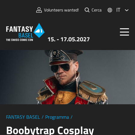
IT
Volunteers wanted!
Cerca
15. - 17.05.2027
Biglietti
FANTASY BASEL
Informazioni
Per Espositori
Stampa e Media
FANTASY BASEL
/
Programma
/
Boobytrap Cosplay