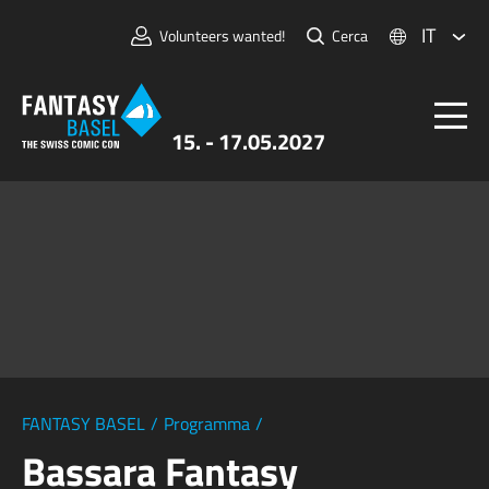
IT
Volunteers wanted!
Cerca
15. - 17.05.2027
Biglietti
FANTASY BASEL
Informazioni
Per Espositori
Stampa e Media
FANTASY BASEL
/
Programma
/
Bassara Fantasy