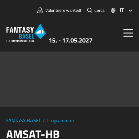
IT
Volunteers wanted!
Cerca
15. - 17.05.2027
Biglietti
FANTASY BASEL
Informazioni
Per Espositori
Stampa e Media
FANTASY BASEL
/
Programma
/
AMSAT-HB