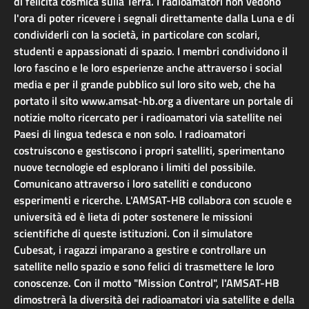
di felicità cosmica sulla Terra. I radioamatori non vedono
l'ora di poter ricevere i segnali direttamente dalla Luna e di
condividerli con la società, in particolare con scolari,
studenti e appassionati di spazio. I membri condividono il
loro fascino e le loro esperienze anche attraverso i social
media e per il grande pubblico sul loro sito web, che ha
portato il sito www.amsat-hb.org a diventare un portale di
notizie molto ricercato per i radioamatori via satellite nei
Paesi di lingua tedesca e non solo. I radioamatori
costruiscono e gestiscono i propri satelliti, sperimentano
nuove tecnologie ed esplorano i limiti del possibile.
Comunicano attraverso i loro satelliti e conducono
esperimenti e ricerche. L'AMSAT-HB collabora con scuole e
università ed è lieta di poter sostenere le missioni
scientifiche di queste istituzioni. Con il simulatore
Cubesat, i ragazzi imparano a gestire e controllare un
satellite nello spazio e sono felici di trasmettere le loro
conoscenze. Con il motto "Mission Control", l'AMSAT-HB
dimostrerà la diversità dei radioamatori via satellite e della