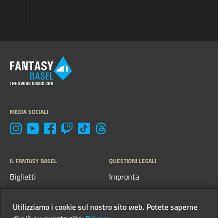
MEDIA SOCIALI
IL FANTASY BASEL
QUESTIONI LEGALI
Biglietti
Impronta
FAQs
CGC e linee guida
Kontakt
Protezione dei dati
Utilizziamo i cookie sul nostro sito web. Potete saperne