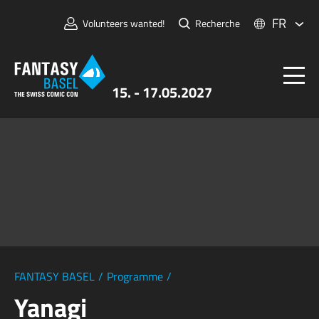
FR
Volunteers wanted!
Recherche
15. - 17.05.2027
Billets
FANTASY BASEL
Informations
Pour Exposants
Presse et Médias
FANTASY BASEL
/
Programme
/
Yanagi