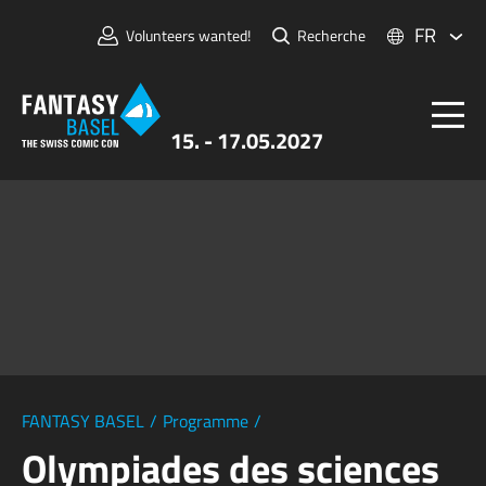
FR
Volunteers wanted!
Recherche
15. - 17.05.2027
Billets
FANTASY BASEL
Informations
Pour Exposants
Presse et Médias
FANTASY BASEL
/
Programme
/
Olympiades des sciences