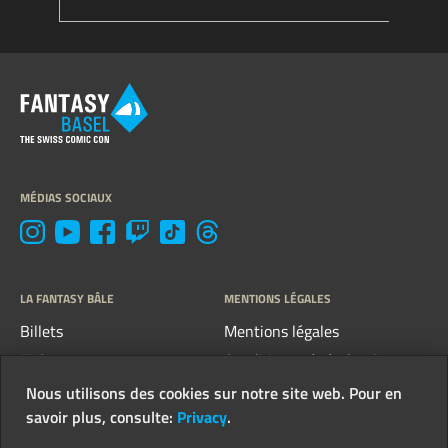
MÉDIAS SOCIAUX
LA FANTASY BÂLE
MENTIONS LÉGALES
Billets
Mentions légales
FAQ
Conditions générales &
directives
Contact
Nous utilisons des cookies sur notre site web. Pour en
Protection des données
savoir plus, consulte:
Privacy
.
Newsletter