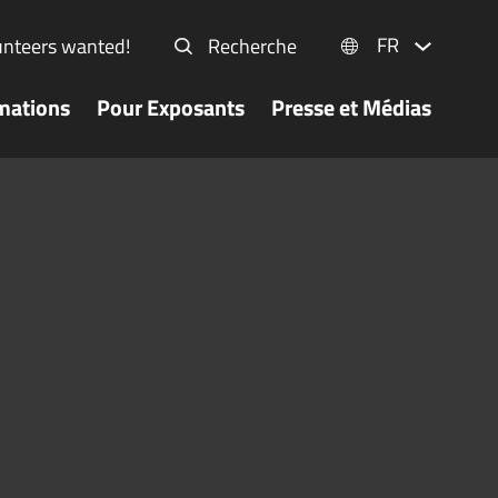
FR
unteers wanted!
Recherche
mations
Pour Exposants
Presse et Médias