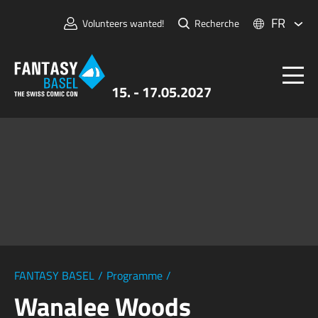
FR
Volunteers wanted!
Recherche
15. - 17.05.2027
Billets
FANTASY BASEL
Informations
Pour Exposants
Presse et Médias
FANTASY BASEL
/
Programme
/
Wanalee Woods