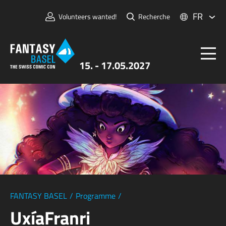
FR
Volunteers wanted!
Recherche
15. - 17.05.2027
Billets
FANTASY BASEL
Informations
Pour Exposants
Presse et Médias
FANTASY BASEL
/
Programme
/
UxíaFranri