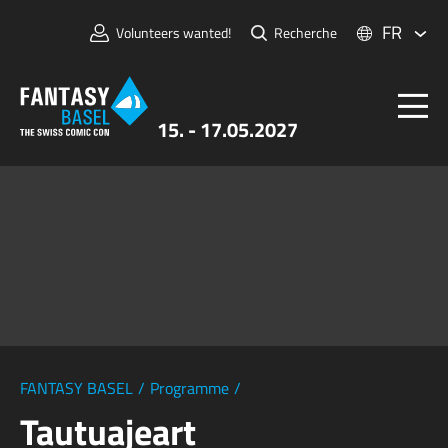
FR
Volunteers wanted!
Recherche
15. - 17.05.2027
Billets
FANTASY BASEL
Informations
Pour Exposants
Presse et Médias
FANTASY BASEL
/
Programme
/
Tautuajeart