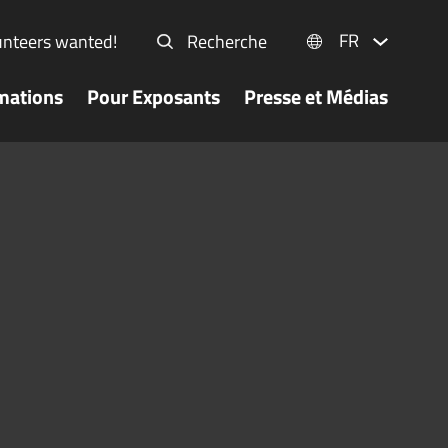
FR
unteers wanted!
Recherche
mations
Pour Exposants
Presse et Médias