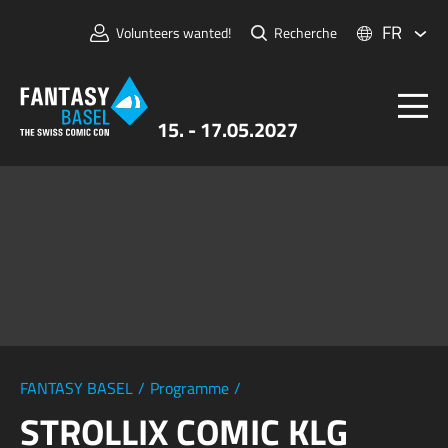
FR
Volunteers wanted!
Recherche
15. - 17.05.2027
Billets
FANTASY BASEL
Informations
Pour Exposants
Presse et Médias
FANTASY BASEL
/
Programme
/
STROLLIX COMIC KLG