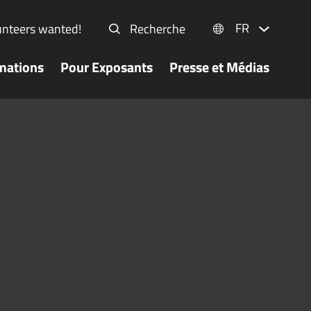
FR
unteers wanted!
Recherche
mations
Pour Exposants
Presse et Médias