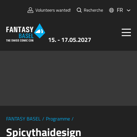
FR
Volunteers wanted!
Recherche
15. - 17.05.2027
Billets
FANTASY BASEL
Informations
Pour Exposants
Presse et Médias
FANTASY BASEL
/
Programme
/
Spicythaidesign