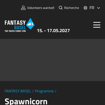
FR
Volunteers wanted!
Recherche
15. - 17.05.2027
Billets
FANTASY BASEL
Informations
Pour Exposants
Presse et Médias
FANTASY BASEL
/
Programme
/
Spawnicorn