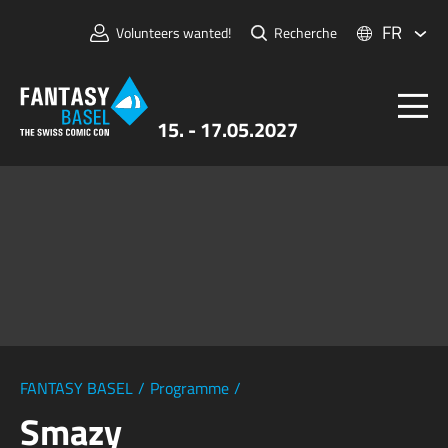
FR
Volunteers wanted!
Recherche
15. - 17.05.2027
Billets
FANTASY BASEL
Informations
Pour Exposants
Presse et Médias
FANTASY BASEL
/
Programme
/
Smazy