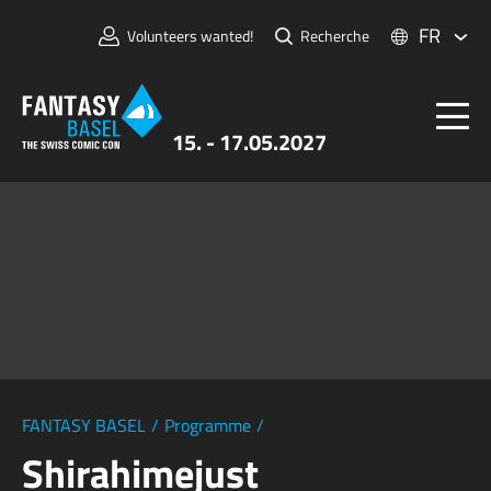
FR
Volunteers wanted!
Recherche
15. - 17.05.2027
Billets
FANTASY BASEL
Informations
Pour Exposants
Presse et Médias
FANTASY BASEL
/
Programme
/
Shirahimejust