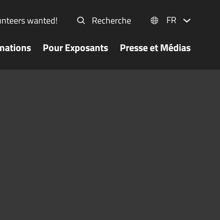
FR
unteers wanted!
Recherche
mations
Pour Exposants
Presse et Médias