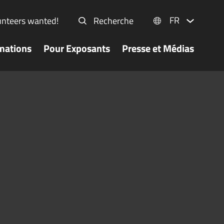
FR
unteers wanted!
Recherche
mations
Pour Exposants
Presse et Médias