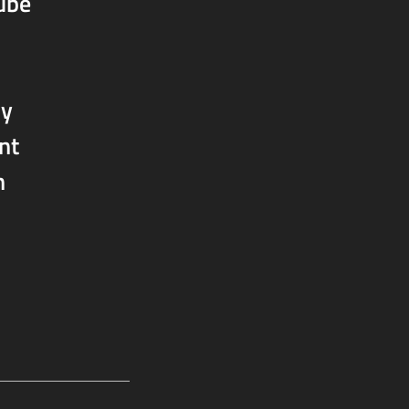
Tube
 y
nt
n