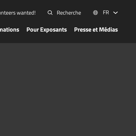
FR
unteers wanted!
Recherche
mations
Pour Exposants
Presse et Médias