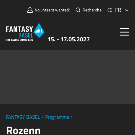
FR
Volunteers wanted!
Recherche
15. - 17.05.2027
Billets
FANTASY BASEL
Informations
Pour Exposants
Presse et Médias
FANTASY BASEL
/
Programme
/
Rozenn