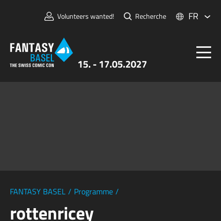
FR
Volunteers wanted!
Recherche
15. - 17.05.2027
Billets
FANTASY BASEL
Informations
Pour Exposants
Presse et Médias
FANTASY BASEL
/
Programme
/
rottenricey