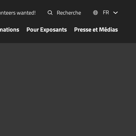
FR
unteers wanted!
Recherche
mations
Pour Exposants
Presse et Médias