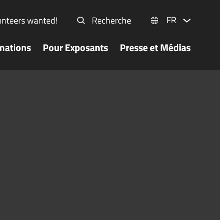
FR
unteers wanted!
Recherche
mations
Pour Exposants
Presse et Médias