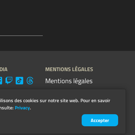
DIA
MENTIONS LÉGALES
Mentions légales
Conditions générales &
directives
lisons des cookies sur notre site web. Pour en savoir
nsulte:
Privacy
.
Protection des données
Accepter