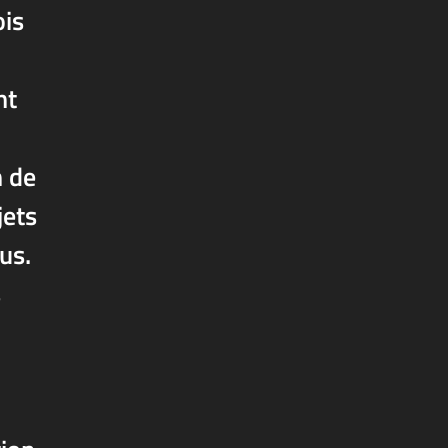
ois
nt
n de
jets
us.
s