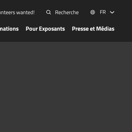
FR
unteers wanted!
Recherche
mations
Pour Exposants
Presse et Médias